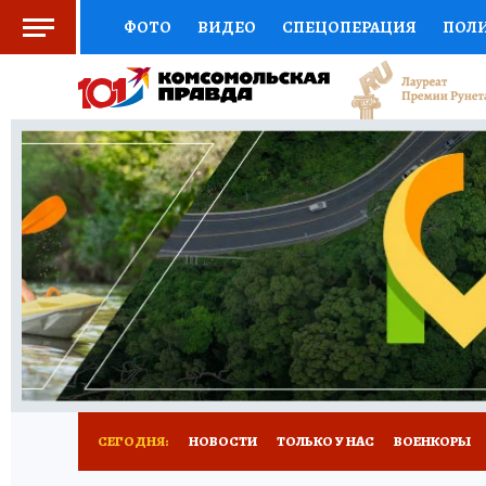
ФОТО
ВИДЕО
СПЕЦОПЕРАЦИЯ
ПОЛ
СОЦПОДДЕРЖКА
НАУКА
СПЕЦПРОЕКТ
НАЦИОНАЛЬНЫЕ ПРОЕКТЫ РОССИИ
ВЫБ
ЖЕНСКИЕ СЕКРЕТЫ
ПУТЕВОДИТЕЛЬ
К
ДЕФИЦИТ ЖЕЛЕЗА
ПРЕСС-ЦЕНТР
ТЕЛ
РЕКЛАМА
ТЕСТЫ
НОВОЕ НА САЙТЕ
СЕГОДНЯ:
НОВОСТИ
ТОЛЬКО У НАС
ВОЕНКОРЫ