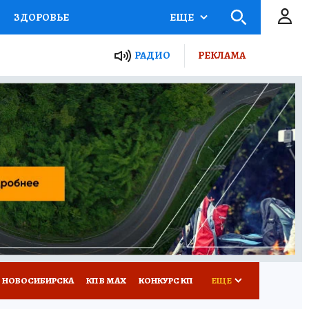
ЗДОРОВЬЕ
ЕЩЕ
РАДИО
РЕКЛАМА
Р
Я ЗНАЮ
СЕМЬЯ
СЕРИАЛЫ
Я
ВСЕ О КП
РАДИО КП
 НОВОСИБИРСКА
КП В МАХ
КОНКУРС КП
ЕЩЕ