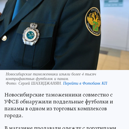
Новосибирские таможенники изъяли более 4 тысяч
контрафактных футболок и панам.
Фото:
Сергей ШАХИДЖАНЯН.
Перейти в Фотобанк КП
Новосибирские таможенники совместно с
УФСБ обнаружили поддельные футболки и
панамы в одном из торговых комплексов
города.
В магазине продавали одежду с логотипами