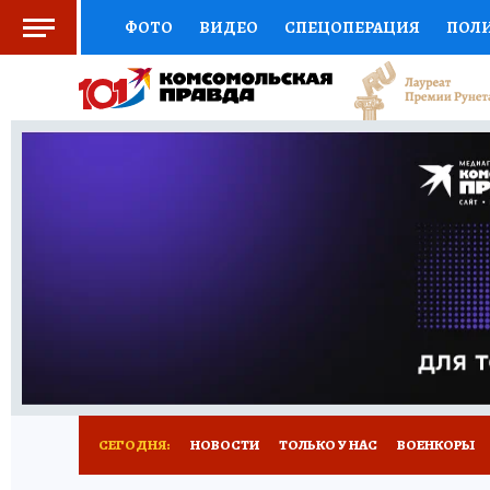
ФОТО
ВИДЕО
СПЕЦОПЕРАЦИЯ
ПОЛ
СОЦПОДДЕРЖКА
НАУКА
СПЕЦПРОЕКТ
НАЦИОНАЛЬНЫЕ ПРОЕКТЫ РОССИИ
ВЫБ
ЖЕНСКИЕ СЕКРЕТЫ
ПУТЕВОДИТЕЛЬ
К
ДЕФИЦИТ ЖЕЛЕЗА
ПРЕСС-ЦЕНТР
ТЕЛ
РЕКЛАМА
ТЕСТЫ
НОВОЕ НА САЙТЕ
СЕГОДНЯ:
НОВОСТИ
ТОЛЬКО У НАС
ВОЕНКОРЫ