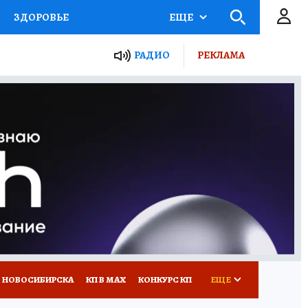
ЗДОРОВЬЕ
ЕЩЕ
РАДИО
РЕКЛАМА
Р
Я ЗНАЮ
СЕМЬЯ
СЕРИАЛЫ
Я
ВСЕ О КП
РАДИО КП
 НОВОСИБИРСКА
КП В МАХ
КОНКУРС КП
ЕЩЕ