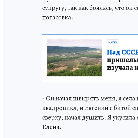
супругу, так как боялась, что о
потасовка.
НАУКА
Над СССР
пришельце
изучала 
- Он начал швырять меня, я села 
квадроцикл, и Евгений с битой с
сверху, начал душить. Я укусила 
Елена.