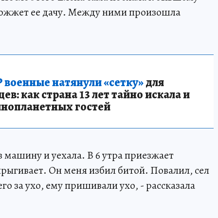
н сожжет ее дачу. Между ними произошла
 военные натянули «сетку»
для
в: как страна 13 лет тайно искала и
инопланетных гостей
в машину и уехала. В 6 утра приезжает
прыгивает. Он меня избил битой. Повалил, сел
его за ухо, ему пришивали ухо, - рассказала