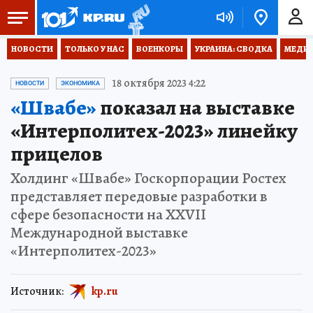
НОВОСТИ
ТОЛЬКО У НАС
ВОЕНКОРЫ
УКРАИНА: СВОДКА
МЕДИЦ
18 октября 2023 4:22
НОВОСТИ
ЭКОНОМИКА
«Швабе»
показал на выставке
«Интерполитех-2023» линейку
прицелов
Холдинг «Швабе» Госкорпорации Ростех
представляет передовые разработки в
сфере безопасности на XXVII
Международной выставке
«Интерполитех-2023»
Источник:
kp.ru