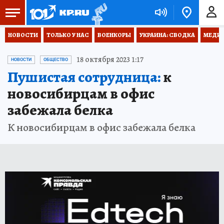
НОВОСТИ
ТОЛЬКО У НАС
ВОЕНКОРЫ
УКРАИНА: СВОДКА
МЕДИЦ
18 октября 2023 1:17
НОВОСТИ
ОБЩЕСТВО
Пушистая сотрудница:
к
новосибирцам в офис
забежала белка
К новосибирцам в офис забежала белка