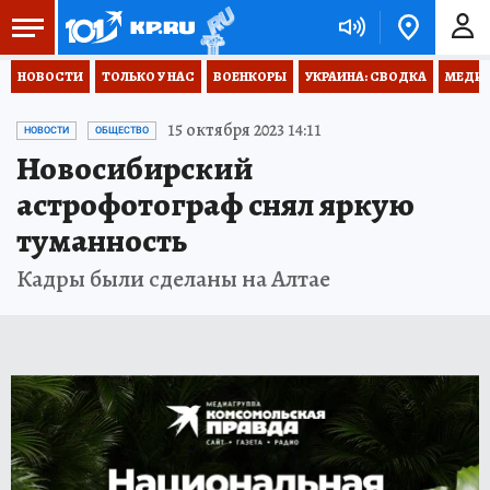
НОВОСТИ
ТОЛЬКО У НАС
ВОЕНКОРЫ
УКРАИНА: СВОДКА
МЕДИЦ
15 октября 2023 14:11
НОВОСТИ
ОБЩЕСТВО
Новосибирский
астрофотограф снял яркую
туманность
Кадры были сделаны на Алтае