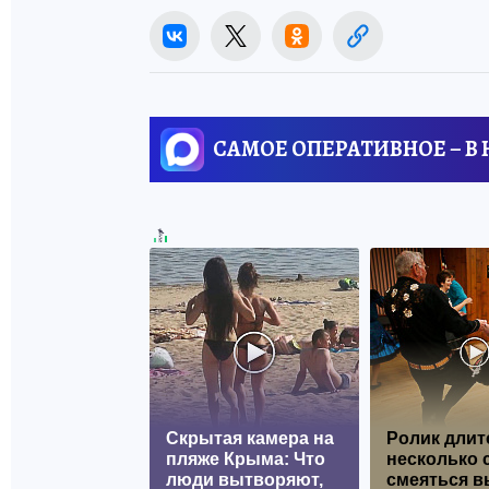
САМОЕ ОПЕРАТИВНОЕ – В
Скрытая камера на
Ролик длит
пляже Крыма: Что
несколько с
люди вытворяют,
смеяться в