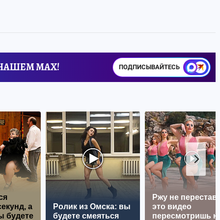
 НАШЕМ MAX!
ПОДПИСЫВАЙТЕСЬ
ся
Ржу не перестава
екунд, а
Ролик из Омска: вы
это видео
ы будете
будете смеяться
пересмотришь н