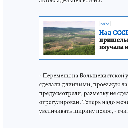
автовладельцев России.
НАУКА
Над СССР
пришельце
изучала 
- Перемены на Большевистской 
сделали длинными, проезжую час
предусмотрели, разметку не сдел
отрегулирован. Теперь надо мен
увеличивать ширину полос, - счи