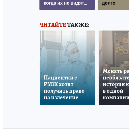
когда их не видят...
долго
ЧИТАЙТЕ
ТАКЖЕ:
Менять р
Пациентки с
необязате
РМЖ хотят
истории 
получить право
в одной
на излечение
компани