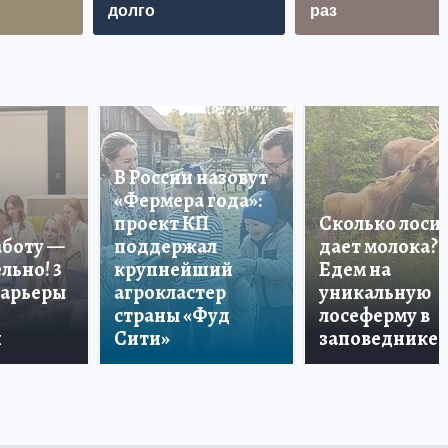
долго
раз
В России назовут
«Фермера года»:
проект КП
Сколько лоси
аботу —
поддержал
дает молока?
льно! 3
крупнейший
Едем на
карьеры
агрокластер
уникальную
страны «Фуд
лосеферму в
и
Сити»
заповеднике!