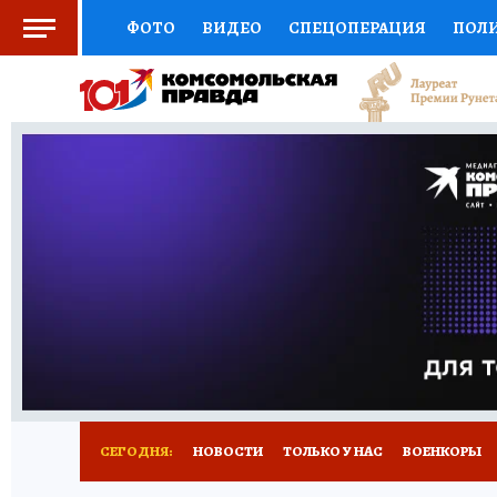
ФОТО
ВИДЕО
СПЕЦОПЕРАЦИЯ
ПОЛ
СОЦПОДДЕРЖКА
НАУКА
СПЕЦПРОЕКТ
НАЦИОНАЛЬНЫЕ ПРОЕКТЫ РОССИИ
ВЫБ
ЖЕНСКИЕ СЕКРЕТЫ
ПУТЕВОДИТЕЛЬ
К
ДЕФИЦИТ ЖЕЛЕЗА
ПРЕСС-ЦЕНТР
ТЕЛ
РЕКЛАМА
ТЕСТЫ
НОВОЕ НА САЙТЕ
СЕГОДНЯ:
НОВОСТИ
ТОЛЬКО У НАС
ВОЕНКОРЫ