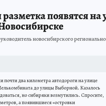
ПРОИСШЕСТВИЯ
АФИША
ИСПЫТАНО НА СЕБЕ
 разметка появятся на 
 Новосибирске
 руководитель новосибирского региональн
 почти два километра автодороги на улице
 Мелькомбината до улицы Выборной. Казалось
оваться, но сибиряки возмутились. Спросите,
8 метров, а появившиеся «островки