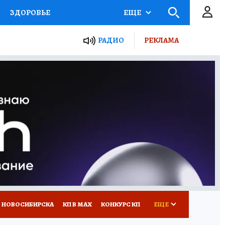
ЗДОРОВЬЕ
ЕЩЕ
РАДИО
РЕКЛАМА
Р
Я ЗНАЮ
СЕМЬЯ
СЕРИАЛЫ
Я
ВСЕ О КП
РАДИО КП
 НОВОСИБИРСКА
КП В МАХ
КОНКУРС КП
ЕЩЕ