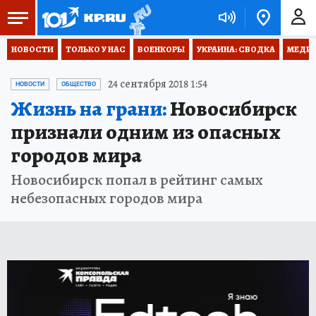
НОВОСТИ
ТОЛЬКО У НАС
ВОЕНКОРЫ
УКРАИНА: СВОДКА
МЕДИЦ
24 сентября 2018 1:54
НОВОСТИ
ОБЩЕСТВО
Жизнь на грани:
Новосибирск
признали одним из опасных
городов мира
Новосибирск попал в рейтинг самых
небезопасных городов мира