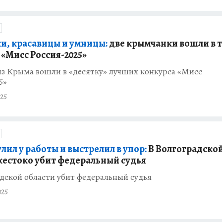
и, красавицы и умницы:
две крымчанки вошли в т
 «Мисс Россия-2025»
из Крыма вошли в «десятку» лучших конкурса «Мисс
5»
25
ил у работы и выстрелил в упор:
В Волгоградско
жестоко убит федеральный судья
дской области убит федеральный судья
025