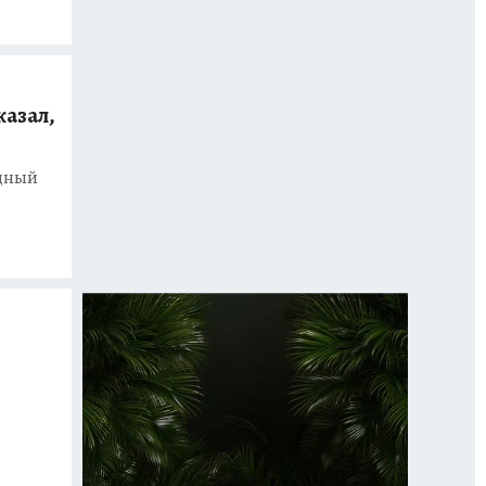
казал,
одный