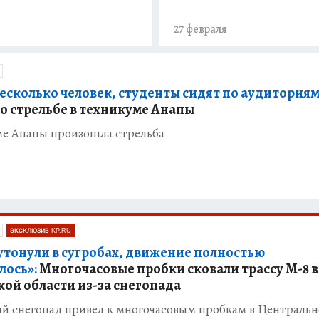
я
27 февраля
есколько человек, студенты сидят по аудиториям
 о стрельбе в техникуме Анапы
ме Анапы произошла стрельба
ЭКСКЛЮЗИВ KP.RU
утонули в сугробах, движение полностью
лось»:
Многочасовые пробки сковали трассу М-8 в
кой области из-за снегопада
й снегопад привел к многочасовым пробкам в Централь