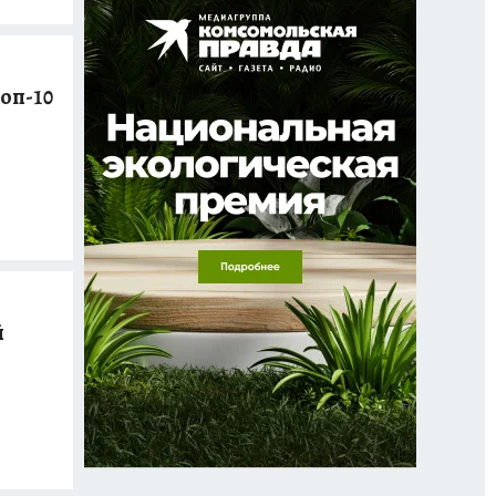
оп-10
й