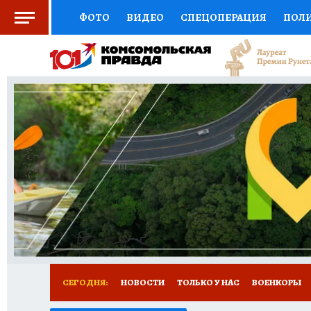
ФОТО
ВИДЕО
СПЕЦОПЕРАЦИЯ
ПОЛ
СОЦПОДДЕРЖКА
НАУКА
СПЕЦПРОЕКТ
НАЦИОНАЛЬНЫЕ ПРОЕКТЫ РОССИИ
ВЫБ
ЖЕНСКИЕ СЕКРЕТЫ
ПУТЕВОДИТЕЛЬ
К
ДЕФИЦИТ ЖЕЛЕЗА
ПРЕСС-ЦЕНТР
ТЕЛ
РЕКЛАМА
ТЕСТЫ
НОВОЕ НА САЙТЕ
СЕГОДНЯ:
НОВОСТИ
ТОЛЬКО У НАС
ВОЕНКОРЫ