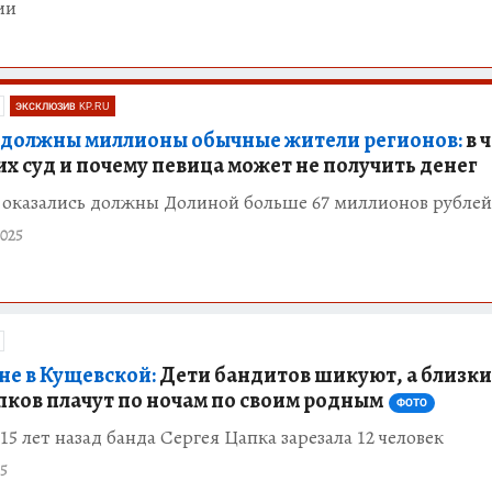
ии
ЭКСКЛЮЗИВ KP.RU
должны миллионы обычные жители регионов:
в 
их суд и почему певица может не получить денег
н оказались должны Долиной больше 67 миллионов рублей
025
зне в Кущевской:
Дети бандитов шикуют, а близки
пков плачут по ночам по своим родным
ФОТО
15 лет назад банда Сергея Цапка зарезала 12 человек
5