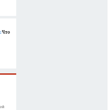
:
Что
ной