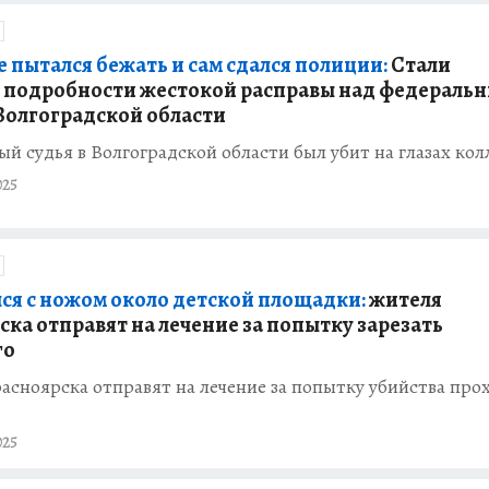
е пытался бежать и сам сдался полиции:
Стали
 подробности жестокой расправы над федераль
 Волгоградской области
й судья в Волгоградской области был убит на глазах кол
025
ся с ножом около детской площадки:
жителя
ска отправят на лечение за попытку зарезать
го
сноярска отправят на лечение за попытку убийства про
025