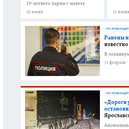
19-летнего парня с мачете
20 июня
11 июн
ЧТО ПРОИСХОДИТ
Ранены н
известно
В технику
11 февраля
ЧТО ПРОИСХОДИТ
«Дороги 
останови
Ярославс
Аномальны