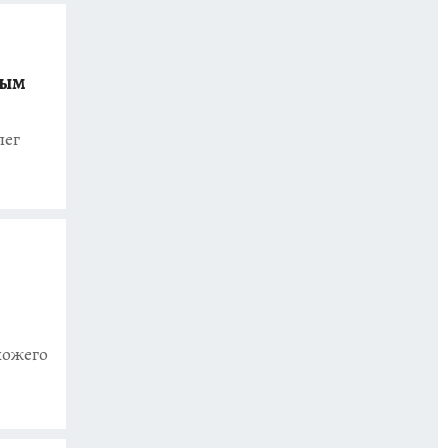
ным
лег
хожего