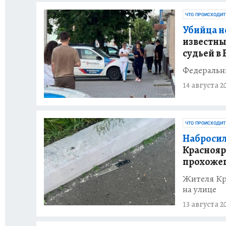
ЧТО ПРОИСХОДИТ
Убийца н
известны
судьей в
Федеральны
14 августа 2
ЧТО ПРОИСХОДИТ
Набросил
Краснояр
прохоже
Жителя Кра
на улице
13 августа 2