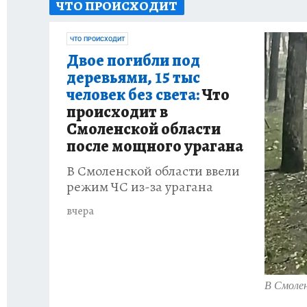
ЧТО ПРОИСХОДИТ
ОТДЫХ В РОССИИ
ЗАПОВЕДНАЯ РОССИЯ
ЧТО ПРОИСХОДИТ
Двое погибли под
деревьями, 15 тыс
человек без света:
Что
происходит в
Смоленской области
после мощного урагана
В Смоленской области ввели
режим ЧС из-за урагана
вчера
В Смолен