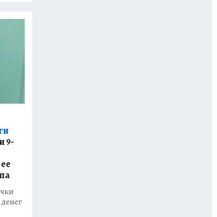
ги
 9-
 ее
па
очки
 денег