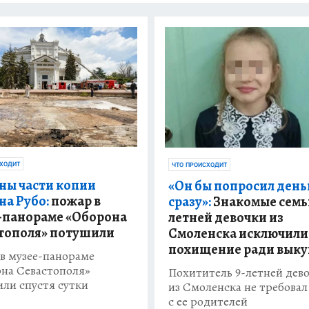
СХОДИТ
ЧТО ПРОИСХОДИТ
ны части копии
«Он бы попросил день
на Рубо:
пожар в
сразу»:
Знакомые семьи
-панораме «Оборона
летней девочки из
тополя» потушили
Смоленска исключили
похищение ради выку
в музее-панораме
на Севастополя»
Похититель 9-летней дев
ли спустя сутки
из Смоленска не требовал
с ее родителей