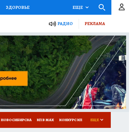
ЗДОРОВЬЕ
ЕЩЕ
РАДИО
РЕКЛАМА
Р
Я ЗНАЮ
СЕМЬЯ
СЕРИАЛЫ
Я
ВСЕ О КП
РАДИО КП
 НОВОСИБИРСКА
КП В МАХ
КОНКУРС КП
ЕЩЕ