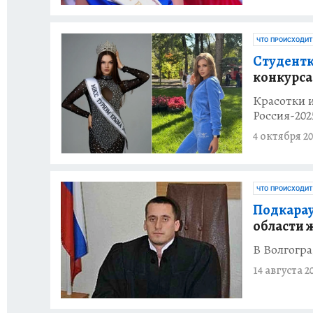
ЧТО ПРОИСХОДИТ
Студентк
конкурса
Красотки 
Россия-202
4 октября 20
ЧТО ПРОИСХОДИТ
Подкараул
области 
В Волгогра
14 августа 2