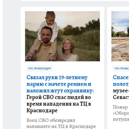
ЧТО ПРОИ
ЧТО ПРОИСХОДИТ
Спасе
Связал руки 19-летнему
полот
парню с мачете ремнем и
музее
наложил жгут охраннику:
Севас
Герой СВО спас людей во
время нападения на ТЦ в
Пожар 
Краснодаре
«Оборо
потуши
Боец СВО обезвредил
напавшего на ТЦ в Краснодаре