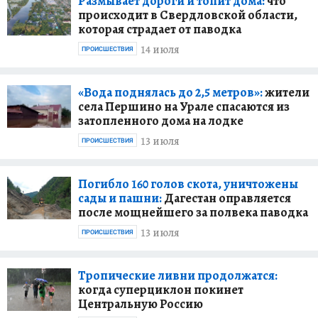
Размывает дороги и топит дома:
что
происходит в Свердловской области,
которая страдает от паводка
14 июля
ПРОИСШЕСТВИЯ
«Вода поднялась до 2,5 метров»:
жители
села Першино на Урале спасаются из
затопленного дома на лодке
13 июля
ПРОИСШЕСТВИЯ
Погибло 160 голов скота, уничтожены
сады и пашни:
Дагестан оправляется
после мощнейшего за полвека паводка
13 июля
ПРОИСШЕСТВИЯ
Тропические ливни продолжатся:
когда суперциклон покинет
Центральную Россию