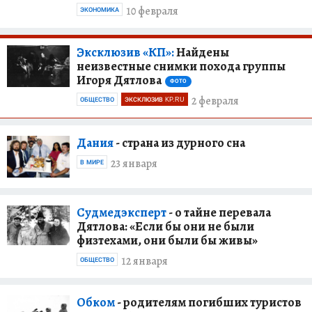
10 февраля
ЭКОНОМИКА
Эксклюзив «КП»:
Найдены
неизвестные снимки похода группы
Игоря Дятлова
ФОТО
2 февраля
ОБЩЕСТВО
ЭКСКЛЮЗИВ KP.RU
Дания
- страна из дурного сна
23 января
В МИРЕ
Судмедэксперт
- о тайне перевала
Дятлова: «Если бы они не были
физтехами, они были бы живы»
12 января
ОБЩЕСТВО
Обком
- родителям погибших туристов