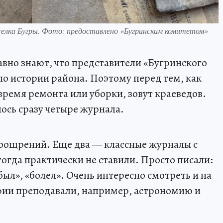
селка Бугры. Фото: предоставлено «Бугринским комитетом»
авно знают, что представители «Бугринского
о истории района. Поэтому перед тем, как
время ремонта или уборки, зовут краеведов.
лось сразу четыре журнала.
оощрений. Еще два — классные журналы с
гда практически не ставили. Просто писали:
был», «болел». Очень интересно смотреть и на
ии преподавали, например, астрономию и