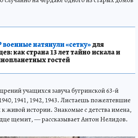
случайно на чердаке одного из старых домов
 военные натянули «сетку»
для
в: как страна 13 лет тайно искала и
инопланетных гостей
щрений учащихся завуча бугринской 63-й
940, 1941, 1942, 1943. Листаешь пожелтевшие
 к живой истории. Знакомые с детства имена,
рдце щемит, — рассказывает Антон Нелидов.