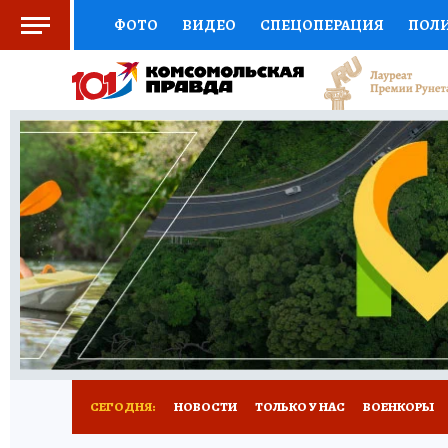
ФОТО
ВИДЕО
СПЕЦОПЕРАЦИЯ
ПОЛ
СОЦПОДДЕРЖКА
НАУКА
СПЕЦПРОЕКТ
НАЦИОНАЛЬНЫЕ ПРОЕКТЫ РОССИИ
ВЫБ
ЖЕНСКИЕ СЕКРЕТЫ
ПУТЕВОДИТЕЛЬ
К
ДЕФИЦИТ ЖЕЛЕЗА
ПРЕСС-ЦЕНТР
ТЕЛ
РЕКЛАМА
ТЕСТЫ
НОВОЕ НА САЙТЕ
СЕГОДНЯ:
НОВОСТИ
ТОЛЬКО У НАС
ВОЕНКОРЫ