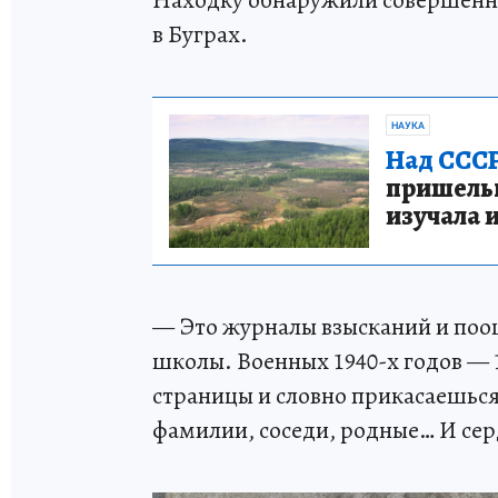
Находку обнаружили совершенно 
в Буграх.
НАУКА
Над СССР
пришельце
изучала 
— Это журналы взысканий и поо
школы. Военных 1940-х годов — 1
страницы и словно прикасаешься
фамилии, соседи, родные… И се