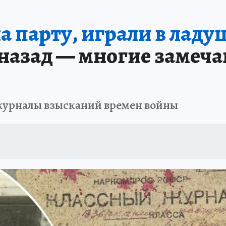
ПРОИСШЕСТВИЯ
АФИША
ИСПЫТАНО НА СЕБЕ
на парту, играли в ладу
 назад — многие замеч
журналы взысканий времен войны