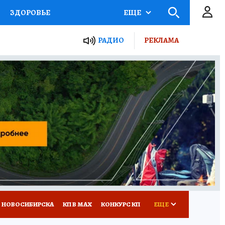
ЗДОРОВЬЕ
ЕЩЕ
РАДИО
РЕКЛАМА
Р
Я ЗНАЮ
СЕМЬЯ
СЕРИАЛЫ
Я
ВСЕ О КП
РАДИО КП
 НОВОСИБИРСКА
КП В МАХ
КОНКУРС КП
ЕЩЕ