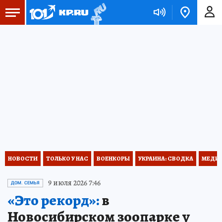
НОВОСТИ
ТОЛЬКО У НАС
ВОЕНКОРЫ
УКРАИНА: СВОДКА
МЕДИЦ
9 июля 2026 7:46
ДОМ. СЕМЬЯ
«Это рекорд»:
в
Новосибирском зоопарке у