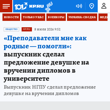
НОВОСТИ
ТОЛЬКО У НАС
ВОЕНКОРЫ
УКРАИНА: СВОДКА
МЕДИЦ
8 июля 2026 9:52
ОБЩЕСТВО
KP.RU
«Преподаватели мне как
родные — помогли»:
выпускник сделал
предложение девушке на
вручении дипломов в
университете
Выпускник НГПУ сделал предложение
девушке на вручении дипломов