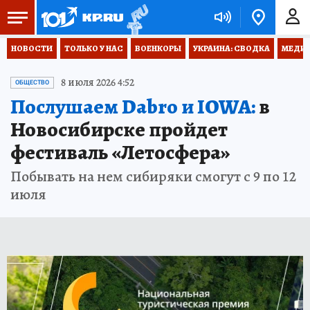
НОВОСТИ
ТОЛЬКО У НАС
ВОЕНКОРЫ
УКРАИНА: СВОДКА
МЕДИЦ
8 июля 2026 4:52
ОБЩЕСТВО
Послушаем Dabro и IOWA:
в
Новосибирске пройдет
фестиваль «Летосфера»
Побывать на нем сибиряки смогут с 9 по 12
июля