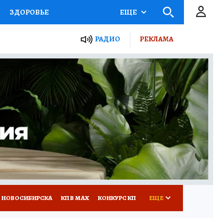
ЗДОРОВЬЕ
ЕЩЕ
РАДИО
РЕКЛАМА
Р
Я ЗНАЮ
СЕМЬЯ
СЕРИАЛЫ
Я
ВСЕ О КП
РАДИО КП
 НОВОСИБИРСКА
КП В МАХ
КОНКУРС КП
ЕЩЕ