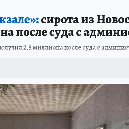
ПРОИСШЕСТВИЯ
АФИША
ИСПЫТАНО НА СЕБЕ
кзале»:
сирота из Ново
на после суда с админ
олучил 2,8 миллиона после суда с админи