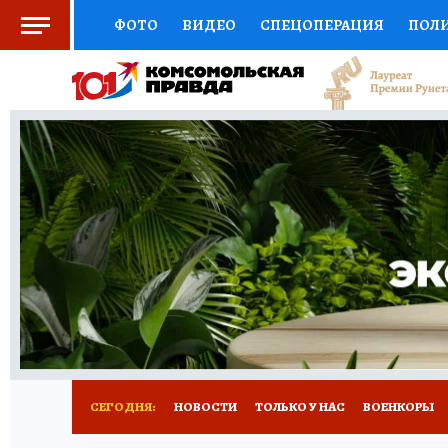
ФОТО
ВИДЕО
СПЕЦОПЕРАЦИЯ
ПОЛ
СОЦПОДДЕРЖКА
НАУКА
СПЕЦПРОЕКТ
НАЦИОНАЛЬНЫЕ ПРОЕКТЫ РОССИИ
ВЫБ
ЖЕНСКИЕ СЕКРЕТЫ
ПУТЕВОДИТЕЛЬ
К
ДЕФИЦИТ ЖЕЛЕЗА
ПРЕСС-ЦЕНТР
ТЕЛ
РЕКЛАМА
ТЕСТЫ
НОВОЕ НА САЙТЕ
СЕГОДНЯ:
НОВОСТИ
ТОЛЬКО У НАС
ВОЕНКОРЫ