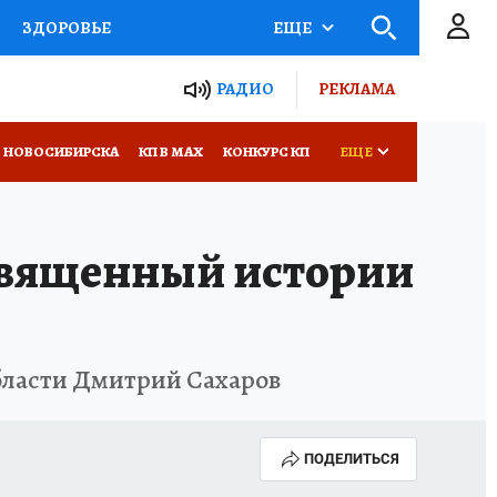
ЗДОРОВЬЕ
ЕЩЕ
РАДИО
РЕКЛАМА
Р
Я ЗНАЮ
СЕМЬЯ
 НОВОСИБИРСКА
КП В МАХ
КОНКУРС КП
ЕЩЕ
СЕРИАЛЫ
священный истории
Я
ВСЕ О КП
РАДИО КП
бласти Дмитрий Сахаров
ПОДЕЛИТЬСЯ