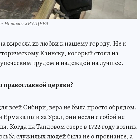
то: Наталья ХРУЩЕВА
на выросла из любви к нашему городу. Не к
историческому Каинску, который стоял на
купеческим трудом и надеждой на лучшее.
о православной церкви?
 для всей Сибири, вера не была просто обрядом.
 Ермака шли за Урал, они несли с собой не
ы. Когда на Тандовом озере в 1722 году возник
осьба служилых людей была не о провианте, а