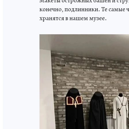
Макеты острожных башен и струг
конечно, подлинники. Те самые ч
хранятся в нашем музее.