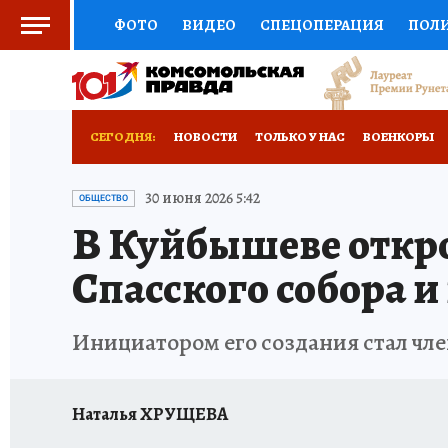
ФОТО
ВИДЕО
СПЕЦОПЕРАЦИЯ
ПОЛ
СОЦПОДДЕРЖКА
НАУКА
СПЕЦПРОЕКТ
НАЦИОНАЛЬНЫЕ ПРОЕКТЫ РОССИИ
ВЫБ
СЕГОДНЯ:
НОВОСТИ
ТОЛЬКО У НАС
ВОЕНКОРЫ
ЖЕНСКИЕ СЕКРЕТЫ
ПУТЕВОДИТЕЛЬ
К
ОТДЫХ В РОССИИ
ЗАПОВЕДНАЯ РОССИЯ
30 июня 2026 5:42
ОБЩЕСТВО
В Куйбышеве откр
ДЕФИЦИТ ЖЕЛЕЗА
ПРЕСС-ЦЕНТР
ТЕЛ
Спасского собора и
РЕКЛАМА
ТЕСТЫ
НОВОЕ НА САЙТЕ
Инициатором его создания стал чл
Наталья ХРУЩЕВА