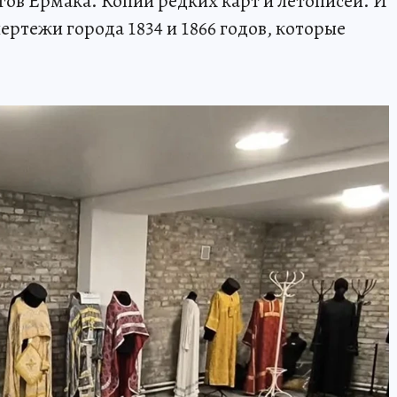
ов Ермака. Копии редких карт и летописей. И
ертежи города 1834 и 1866 годов, которые