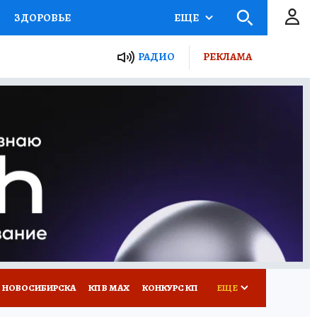
ЗДОРОВЬЕ
ЕЩЕ
РАДИО
РЕКЛАМА
Р
Я ЗНАЮ
СЕМЬЯ
СЕРИАЛЫ
Я
ВСЕ О КП
РАДИО КП
 НОВОСИБИРСКА
КП В МАХ
КОНКУРС КП
ЕЩЕ