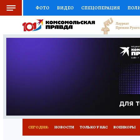
ФОТО
ВИДЕО
СПЕЦОПЕРАЦИЯ
ПОЛ
СОЦПОДДЕРЖКА
НАУКА
СПЕЦПРОЕКТ
НАЦИОНАЛЬНЫЕ ПРОЕКТЫ РОССИИ
ВЫБ
ЖЕНСКИЕ СЕКРЕТЫ
ПУТЕВОДИТЕЛЬ
К
ДЕФИЦИТ ЖЕЛЕЗА
ПРЕСС-ЦЕНТР
ТЕЛ
РЕКЛАМА
ТЕСТЫ
НОВОЕ НА САЙТЕ
СЕГОДНЯ:
НОВОСТИ
ТОЛЬКО У НАС
ВОЕНКОРЫ