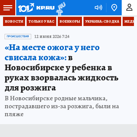
НОВОСТИ
ТОЛЬКО У НАС
ВОЕНКОРЫ
УКРАИНА: СВОДКА
МЕДИЦ
12 июня 2026 7:24
ПРОИСШЕСТВИЯ
«На месте ожога у него
свисала кожа»:
в
Новосибирске у ребенка в
руках взорвалась жидкость
для розжига
В Новосибирске родные мальчика,
пострадавшего из-за розжига, были на
пляже