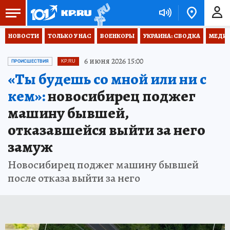
НОВОСТИ
ТОЛЬКО У НАС
ВОЕНКОРЫ
УКРАИНА: СВОДКА
МЕДИЦ
6 июня 2026 15:00
ПРОИСШЕСТВИЯ
KP.RU
«Ты будешь со мной или ни с
кем»:
новосибирец поджег
машину бывшей,
отказавшейся выйти за него
замуж
Новосибирец поджег машину бывшей
после отказа выйти за него