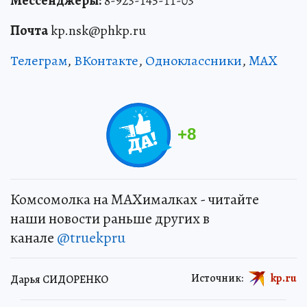
Мессенджеры:
8-923-145-11-03
Почта
kp.nsk@phkp.ru
Телеграм
,
ВКонтакте
,
Одноклассники
,
MAX
+
8
Комсомолка на MAXималках - читайте
наши новости раньше других в
канале
@truekpru
Источник:
kp.ru
Дарья СИДОРЕНКО