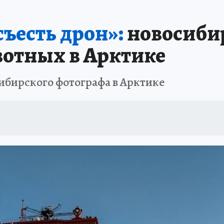
ПРОИСШЕСТВИЯ
АФИША
ИСПЫТАНО НА СЕБЕ
ъесть дрон»:
новосиби
отных в Арктике
ибирского фотографа в Арктике