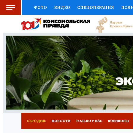
ФОТО
ВИДЕО
СПЕЦОПЕРАЦИЯ
ПОЛ
СОЦПОДДЕРЖКА
НАУКА
СПЕЦПРОЕКТ
НАЦИОНАЛЬНЫЕ ПРОЕКТЫ РОССИИ
ВЫБ
ЖЕНСКИЕ СЕКРЕТЫ
ПУТЕВОДИТЕЛЬ
К
ДЕФИЦИТ ЖЕЛЕЗА
ПРЕСС-ЦЕНТР
ТЕЛ
РЕКЛАМА
ТЕСТЫ
НОВОЕ НА САЙТЕ
СЕГОДНЯ:
НОВОСТИ
ТОЛЬКО У НАС
ВОЕНКОРЫ