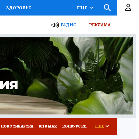
ЗДОРОВЬЕ
ЕЩЕ
РАДИО
РЕКЛАМА
Р
Я ЗНАЮ
СЕМЬЯ
СЕРИАЛЫ
Я
ВСЕ О КП
РАДИО КП
 НОВОСИБИРСКА
КП В МАХ
КОНКУРС КП
ЕЩЕ