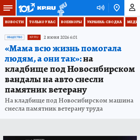
НОВОСТИ
ТОЛЬКО У НАС
ВОЕНКОРЫ
УКРАИНА: СВОДКА
МЕДИЦ
2 июня 2026 6:01
ОБЩЕСТВО
KP.RU
«Мама всю жизнь помогала
людям, а они так»:
на
кладбище под Новосибирском
вандалы на авто снесли
памятник ветерану
На кладбище под Новосибирском машина
снесла памятник ветерану труда