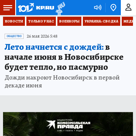
НОВОСТИ
ТОЛЬКО У НАС
ВОЕНКОРЫ
УКРАИНА: СВОДКА
МЕДИЦ
26 мая 2026 5:48
ОБЩЕСТВО
Лето начнется с дождей:
в
начале июня в Новосибирске
будет тепло, но пасмурно
Дожди накроют Новосибирск в первой
декаде июня