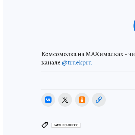
Комсомолка на MAXималках - чи
канале
@truekpru
БИЗНЕС-ПРЕСС