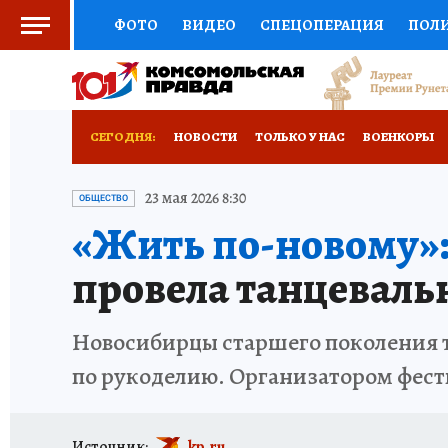
ФОТО
ВИДЕО
СПЕЦОПЕРАЦИЯ
ПОЛ
СОЦПОДДЕРЖКА
НАУКА
СПЕЦПРОЕКТ
НАЦИОНАЛЬНЫЕ ПРОЕКТЫ РОССИИ
ВЫБ
СЕГОДНЯ:
НОВОСТИ
ТОЛЬКО У НАС
ВОЕНКОРЫ
ЖЕНСКИЕ СЕКРЕТЫ
ПУТЕВОДИТЕЛЬ
К
ОТДЫХ В РОССИИ
ЗАПОВЕДНАЯ РОССИЯ
23 мая 2026 8:30
ОБЩЕСТВО
«Жить по-новому»
ДЕФИЦИТ ЖЕЛЕЗА
ПРЕСС-ЦЕНТР
ТЕЛ
провела танцеваль
РЕКЛАМА
ТЕСТЫ
НОВОЕ НА САЙТЕ
Новосибирцы старшего поколения т
по рукоделию. Организатором фест
Источник:
kp.ru