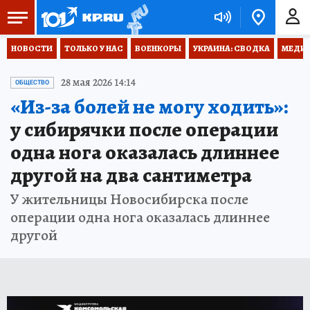
НОВОСТИ
ТОЛЬКО У НАС
ВОЕНКОРЫ
УКРАИНА: СВОДКА
МЕДИЦ
28 мая 2026 14:14
ОБЩЕСТВО
«Из-за болей не могу ходить»:
у сибирячки после операции
одна нога оказалась длиннее
другой на два сантиметра
У жительницы Новосибирска после
операции одна нога оказалась длиннее
другой