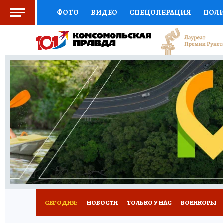
ФОТО
ВИДЕО
СПЕЦОПЕРАЦИЯ
ПОЛ
СОЦПОДДЕРЖКА
НАУКА
СПЕЦПРОЕКТ
НАЦИОНАЛЬНЫЕ ПРОЕКТЫ РОССИИ
ВЫБ
ЖЕНСКИЕ СЕКРЕТЫ
ПУТЕВОДИТЕЛЬ
К
ДЕФИЦИТ ЖЕЛЕЗА
ПРЕСС-ЦЕНТР
ТЕЛ
РЕКЛАМА
ТЕСТЫ
НОВОЕ НА САЙТЕ
СЕГОДНЯ:
НОВОСТИ
ТОЛЬКО У НАС
ВОЕНКОРЫ