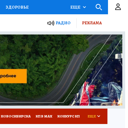
ЗДОРОВЬЕ
ЕЩЕ
РАДИО
РЕКЛАМА
Р
Я ЗНАЮ
СЕМЬЯ
СЕРИАЛЫ
Я
ВСЕ О КП
РАДИО КП
 НОВОСИБИРСКА
КП В МАХ
КОНКУРС КП
ЕЩЕ