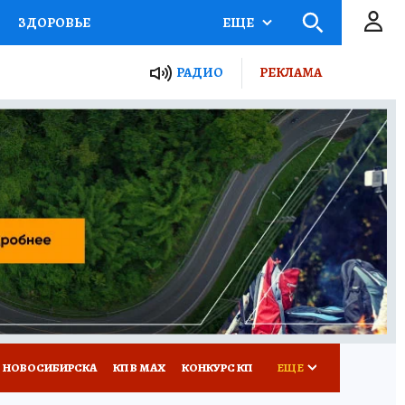
ЗДОРОВЬЕ
ЕЩЕ
РАДИО
РЕКЛАМА
Р
Я ЗНАЮ
СЕМЬЯ
СЕРИАЛЫ
Я
ВСЕ О КП
РАДИО КП
 НОВОСИБИРСКА
КП В МАХ
КОНКУРС КП
ЕЩЕ