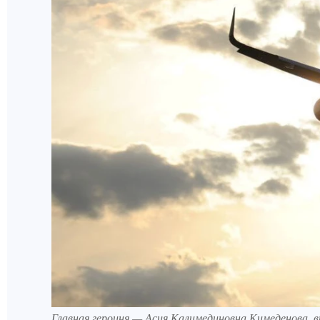
Главная героиня — Асия Калимединовна Кимеденова,