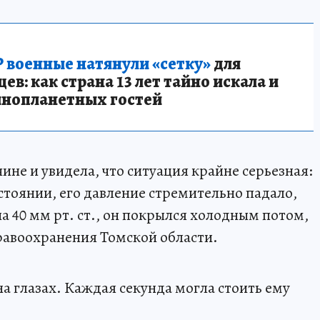
 военные натянули «сетку»
для
в: как страна 13 лет тайно искала и
инопланетных гостей
не и увидела, что ситуация крайне серьезная:
стоянии, его давление стремительно падало,
на 40 мм рт. ст., он покрылся холодным потом,
равоохранения Томской области.
а глазах. Каждая секунда могла стоить ему