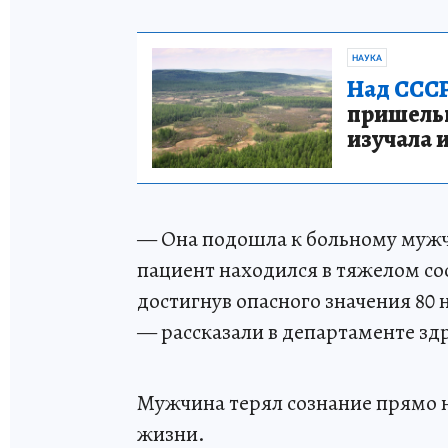
НАУКА
Над СССР
пришельце
изучала 
— Она подошла к больному мужчи
пациент находился в тяжелом со
достигнув опасного значения 80 
— рассказали в департаменте зд
Мужчина терял сознание прямо н
жизни.