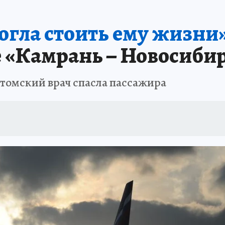
ПРОИСШЕСТВИЯ
АФИША
ИСПЫТАНО НА СЕБЕ
огла стоить ему жизни»
е «Камрань – Новосиби
 томский врач спасла пассажира