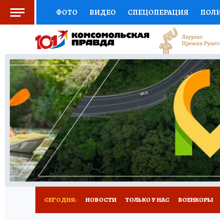
ФОТО
ВИДЕО
СПЕЦОПЕРАЦИЯ
ПОЛ
СОЦПОДДЕРЖКА
НАУКА
СПЕЦПРОЕКТ
НАЦИОНАЛЬНЫЕ ПРОЕКТЫ РОССИИ
ВЫБ
ЖЕНСКИЕ СЕКРЕТЫ
ПУТЕВОДИТЕЛЬ
К
ДЕФИЦИТ ЖЕЛЕЗА
ПРЕСС-ЦЕНТР
ТЕЛ
РЕКЛАМА
ТЕСТЫ
НОВОЕ НА САЙТЕ
СЕГОДНЯ:
НОВОСТИ
ТОЛЬКО У НАС
ВОЕНКОРЫ