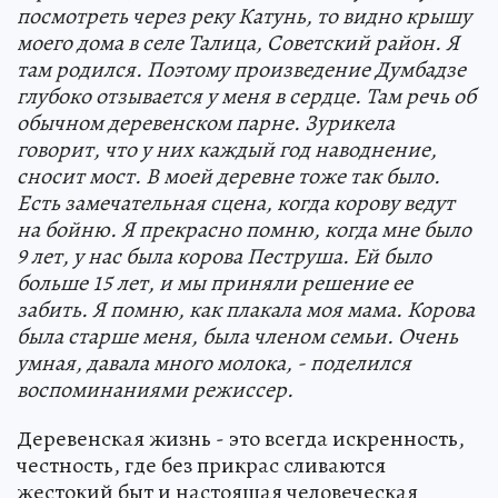
посмотреть через реку Катунь, то видно крышу
моего дома в селе Талица, Советский район. Я
там родился. Поэтому произведение Думбадзе
глубоко отзывается у меня в сердце. Там речь об
обычном деревенском парне. Зурикела
говорит, что у них каждый год наводнение,
сносит мост. В моей деревне тоже так было.
Есть замечательная сцена, когда корову ведут
на бойню. Я прекрасно помню, когда мне было
9 лет, у нас была корова Пеструша. Ей было
больше 15 лет, и мы приняли решение ее
забить. Я помню, как плакала моя мама. Корова
была старше меня, была членом семьи. Очень
умная, давала много молока, - поделился
воспоминаниями режиссер.
Деревенская жизнь - это всегда искренность,
честность, где без прикрас сливаются
жестокий быт и настоящая человеческая