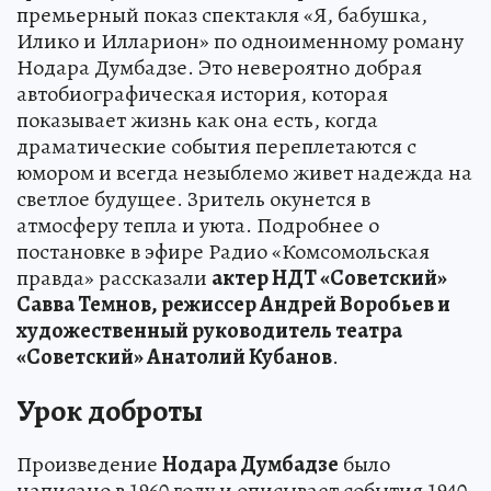
премьерный показ спектакля «Я, бабушка,
Илико и Илларион» по одноименному роману
Нодара Думбадзе. Это невероятно добрая
автобиографическая история, которая
показывает жизнь как она есть, когда
драматические события переплетаются с
юмором и всегда незыблемо живет надежда на
светлое будущее. Зритель окунется в
атмосферу тепла и уюта. Подробнее о
постановке в эфире Радио «Комсомольская
правда» рассказали
актер НДТ «Советский»
Савва Темнов, режиссер Андрей Воробьев и
художественный руководитель театра
«Советский» Анатолий Кубанов
.
Урок доброты
Произведение
Нодара Думбадзе
было
написано в 1960 году и описывает события 1940