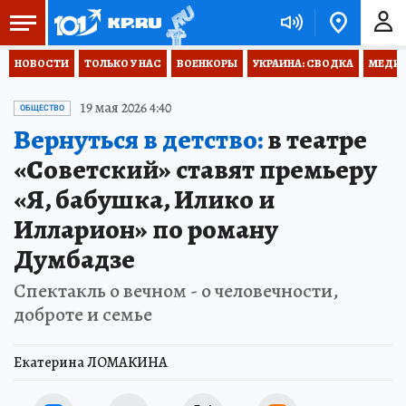
НОВОСТИ
ТОЛЬКО У НАС
ВОЕНКОРЫ
УКРАИНА: СВОДКА
МЕДИЦ
19 мая 2026 4:40
ОБЩЕСТВО
Вернуться в детство:
в театре
«Советский» ставят премьеру
«Я, бабушка, Илико и
Илларион» по роману
Думбадзе
Спектакль о вечном - о человечности,
доброте и семье
Екатерина ЛОМАКИНА