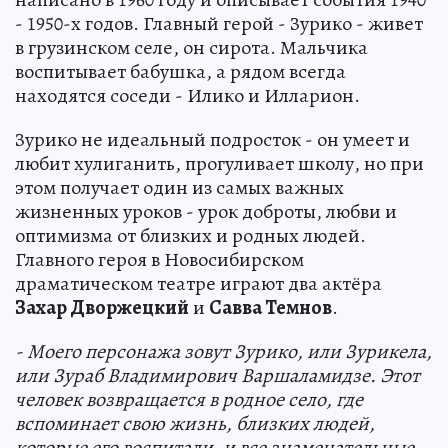
- 1950-х годов. Главный герой - Зурико - живет
в грузинском селе, он сирота. Мальчика
воспитывает бабушка, а рядом всегда
находятся соседи - Илико и Илларион.
Зурико не идеальный подросток - он умеет и
любит хулиганить, прогуливает школу, но при
этом получает один из самых важных
жизненных уроков - урок доброты, любви и
оптимизма от близких и родных людей.
Главного героя в Новосибирском
драматическом театре играют два актёра
Захар Дворжецкий
и
Савва Темнов
.
- Моего персонажа зовут Зурико, или Зурикела,
или Зураб Владимирович Варшаламидзе. Этот
человек возвращается в родное село, где
вспоминает свою жизнь, близких людей,
которые его воспитали, и все знаменательные