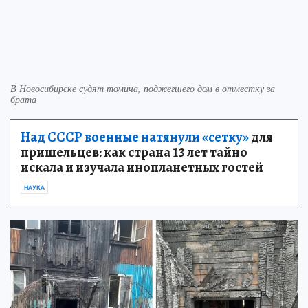
В Новосибирске судят томича, поджегшего дом в отместку за
брата
Над СССР военные натянули «сетку»
для
пришельцев: как страна 13 лет тайно
искала и изучала инопланетных гостей
НАУКА