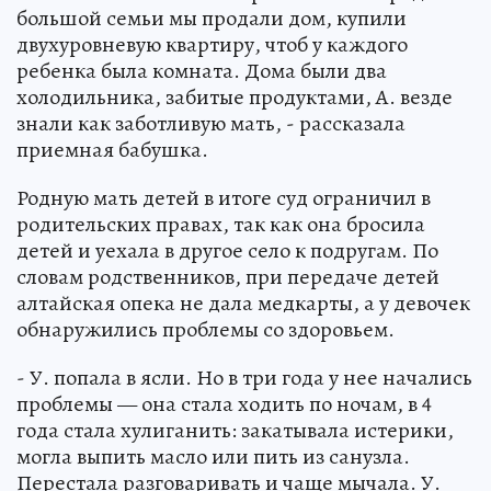
большой семьи мы продали дом, купили
двухуровневую квартиру, чтоб у каждого
ребенка была комната. Дома были два
холодильника, забитые продуктами, А. везде
знали как заботливую мать, - рассказала
приемная бабушка.
Родную мать детей в итоге суд ограничил в
родительских правах, так как она бросила
детей и уехала в другое село к подругам. По
словам родственников, при передаче детей
алтайская опека не дала медкарты, а у девочек
обнаружились проблемы со здоровьем.
- У. попала в ясли. Но в три года у нее начались
проблемы — она стала ходить по ночам, в 4
года стала хулиганить: закатывала истерики,
могла выпить масло или пить из санузла.
Перестала разговаривать и чаще мычала. У.