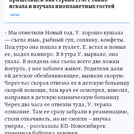
искала и изучала инопланетных гостей
НАУКА
- Мы отметили Новый год, У. хорошо кушала
— съела язык, рыбный суп, солянку, конфеты.
Под утро она пошла в туалет, Е. встал и помыл
ее, надел памперс. В 8 утра У. вырвало, она
упала. В полдень она съела всего две ложки
йогурта, у нее заболел живот. Родители дали
ей детское обезболивающее, вызвали скорую.
Через час скорая отвезла ее в детскую больницу
скорой помощи, там врач ее осмотрел, взвесил,
направил в детскую клиническую больницу.
Через два часа ее отвезли туда, У. теряла
сознание. Там ее сразу забрали в реанимацию,
стали откачивать, но не смогли – внучка
умерла, - рассказала КП-Новосибирск
приемная бабушка девочки.