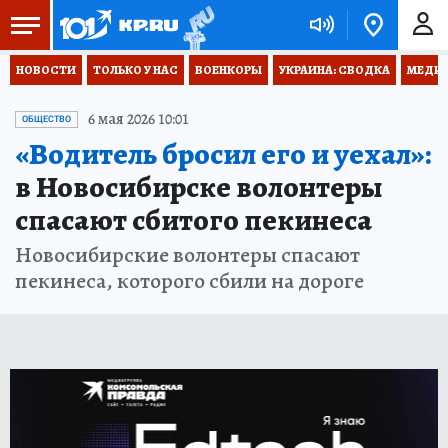
НОВОСТИ
ТОЛЬКО У НАС
ВОЕНКОРЫ
УКРАИНА: СВОДКА
МЕДИЦ
6 мая 2026 10:01
ОБЩЕСТВО
«Водитель бросил его и уехал»:
в Новосибирске волонтеры
спасают сбитого пекинеса
Новосибирские волонтеры спасают
пекинеса, которого сбили на дороге