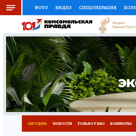
ФОТО
ВИДЕО
СПЕЦОПЕРАЦИЯ
ПОЛ
СОЦПОДДЕРЖКА
НАУКА
СПЕЦПРОЕКТ
НАЦИОНАЛЬНЫЕ ПРОЕКТЫ РОССИИ
ВЫБ
ЖЕНСКИЕ СЕКРЕТЫ
ПУТЕВОДИТЕЛЬ
К
ДЕФИЦИТ ЖЕЛЕЗА
ПРЕСС-ЦЕНТР
ТЕЛ
РЕКЛАМА
ТЕСТЫ
НОВОЕ НА САЙТЕ
СЕГОДНЯ:
НОВОСТИ
ТОЛЬКО У НАС
ВОЕНКОРЫ