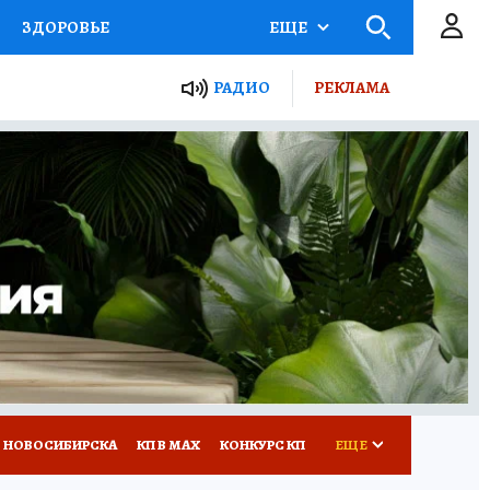
ЗДОРОВЬЕ
ЕЩЕ
РАДИО
РЕКЛАМА
Р
Я ЗНАЮ
СЕМЬЯ
СЕРИАЛЫ
Я
ВСЕ О КП
РАДИО КП
 НОВОСИБИРСКА
КП В МАХ
КОНКУРС КП
ЕЩЕ