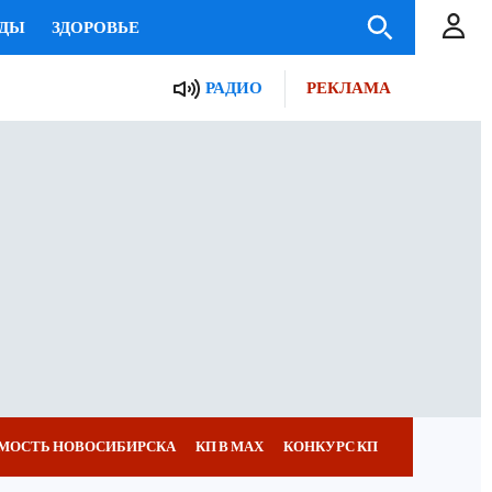
ЗДЫ
ЗДОРОВЬЕ
РАДИО
РЕКЛАМА
М МИР
Я ЗНАЮ
СЕМЬЯ
ДЫ
СЕРИАЛЫ
ИТЕЛЯ
ВСЕ О КП
МОСТЬ НОВОСИБИРСКА
КП В МАХ
КОНКУРС КП