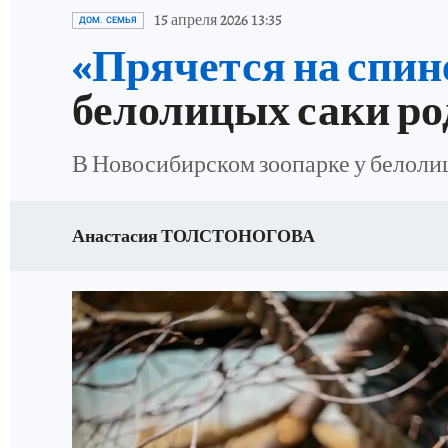
ОТДЫХ В РОССИИ
ЗАПОВЕДНАЯ РОСС
15 апреля 2026 13:35
ДОМ. СЕМЬЯ
«Прячется на спин
белолицых саки р
В Новосибирском зоопарке у белоли
Анастасия ТОЛСТОНОГОВА