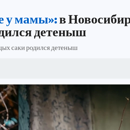
ИЯ
ПРОИСШЕСТВИЯ
АФИША
ИСПЫТАНО НА СЕБЕ
е у мамы»:
в Новосибир
одился детеныш
цых саки родился детеныш