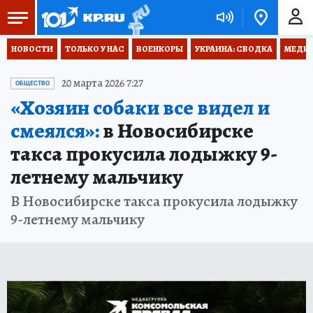
НОВОСТИ
ТОЛЬКО У НАС
ВОЕНКОРЫ
УКРАИНА: СВОДКА
МЕДИЦ
20 марта 2026 7:27
ОБЩЕСТВО
«Хозяин собаки все видел и
смеялся»:
в Новосибирске
такса прокусила лодыжку 9-
летнему мальчику
В Новосибирске такса прокусила лодыжку
9-летнему мальчику