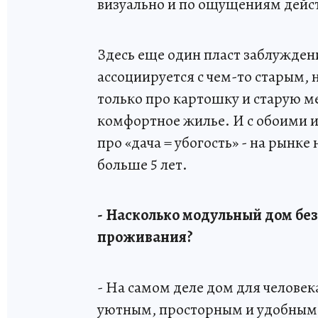
визуально и по ощущениям дейст
Здесь еще один пласт заблуждени
ассоциируется с чем-то старым, н
только про картошку и старую м
комфортное жилье. И с обоими и
про «дача = убогость» - на рынк
больше 5 лет.
- Насколько модульный дом без
проживания?
- На самом деле дом для челове
уютным, просторным и удобным д