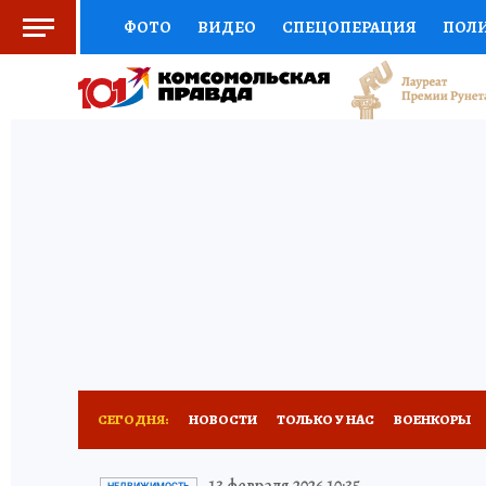
ФОТО
ВИДЕО
СПЕЦОПЕРАЦИЯ
ПОЛ
СОЦПОДДЕРЖКА
НАУКА
СПЕЦПРОЕКТ
НАЦИОНАЛЬНЫЕ ПРОЕКТЫ РОССИИ
ВЫБ
ЖЕНСКИЕ СЕКРЕТЫ
ПУТЕВОДИТЕЛЬ
К
ДЕФИЦИТ ЖЕЛЕЗА
ПРЕСС-ЦЕНТР
ТЕЛ
РЕКЛАМА
ТЕСТЫ
НОВОЕ НА САЙТЕ
СЕГОДНЯ:
НОВОСТИ
ТОЛЬКО У НАС
ВОЕНКОРЫ
ОТДЫХ В РОССИИ
ЗАПОВЕДНАЯ РОССИЯ