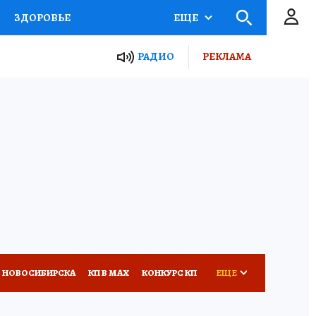
ЗДОРОВЬЕ
ЕЩЕ
РАДИО
РЕКЛАМА
Р
Я ЗНАЮ
СЕМЬЯ
СЕРИАЛЫ
Я
ВСЕ О КП
РАДИО КП
 НОВОСИБИРСКА
КП В МАХ
КОНКУРС КП
ЕЩЕ