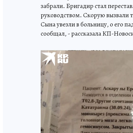
забрали. Бригадир стал переставл
руководством. Скорую вызвали то
Сына увезли в больницу, о его п
сообщал, - рассказала КП-Новос