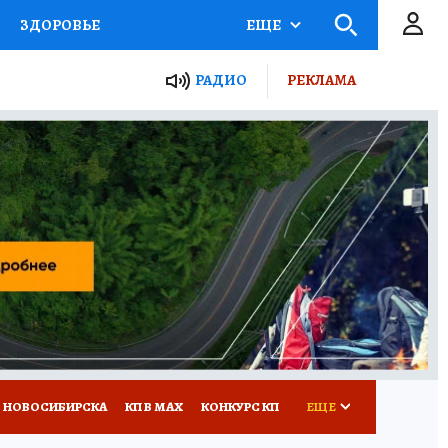
ЗДОРОВЬЕ
ЕЩЕ
РАДИО
РЕКЛАМА
Р
Я ЗНАЮ
СЕМЬЯ
СЕРИАЛЫ
Я
ВСЕ О КП
РАДИО КП
 НОВОСИБИРСКА
КП В МАХ
КОНКУРС КП
ЕЩЕ