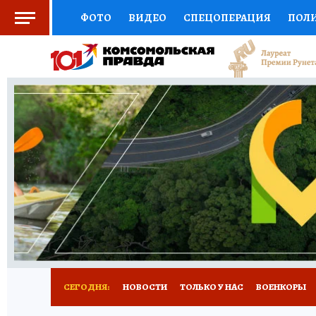
ФОТО
ВИДЕО
СПЕЦОПЕРАЦИЯ
ПОЛ
СОЦПОДДЕРЖКА
НАУКА
СПЕЦПРОЕКТ
НАЦИОНАЛЬНЫЕ ПРОЕКТЫ РОССИИ
ВЫБ
ЖЕНСКИЕ СЕКРЕТЫ
ПУТЕВОДИТЕЛЬ
К
ДЕФИЦИТ ЖЕЛЕЗА
ПРЕСС-ЦЕНТР
ТЕЛ
РЕКЛАМА
ТЕСТЫ
НОВОЕ НА САЙТЕ
СЕГОДНЯ:
НОВОСТИ
ТОЛЬКО У НАС
ВОЕНКОРЫ