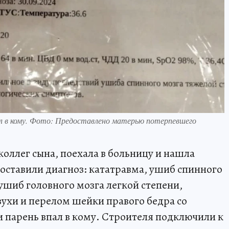
ал в кому. Фото: Предоставлено матерью потерпевшего
оллег сына, поехала в больницу и нашла
оставили диагноз: кататравма, ушиб спинного
 ушиб головного мозга легкой степени,
зухи и перелом шейки правого бедра со
 парень впал в кому. Строителя подключили к