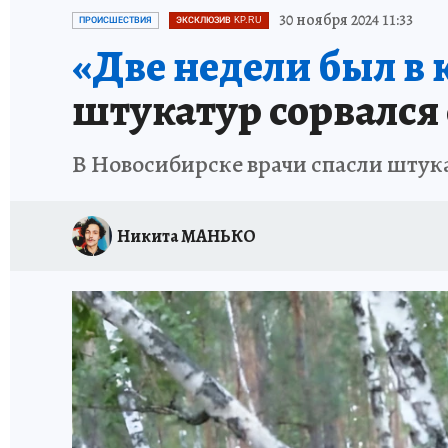
ОТДЫХ В РОССИИ
ЗАПОВЕДНАЯ РОССИЯ
30 ноября 2024 11:33
ПРОИСШЕСТВИЯ
ЭКСКЛЮЗИВ KP.RU
«Две недели был в 
штукатур сорвался 
В Новосибирске врачи спасли штука
Никита МАНЬКО