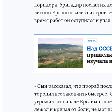
коридора, бригадир послал их до
летний Ерсайын залез на строите
время работ он оступился и упал 
НАУКА
Над СССР
пришельце
изучала 
- Сын рассказал, что прораб посл
торопил все закончить быстрее. 
угрожал, что иначе Ерсайын «пое
лежал и кричал от боли, не мог 