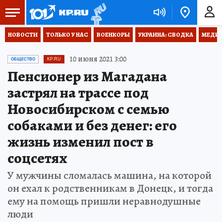
НОВОСТИ
ТОЛЬКО У НАС
ВОЕНКОРЫ
УКРАИНА: СВОДКА
МЕДИЦ
10 июня 2021 3:00
ОБЩЕСТВО
KP.RU
Пенсионер из Магадана
застрял на трассе под
Новосибирском с семью
собаками и без денег: его
жизнь изменил пост в
соцсетях
У мужчины сломалась машина, на которой
он ехал к родственникам в Донецк, и тогда
ему на помощь пришли неравнодушные
люди