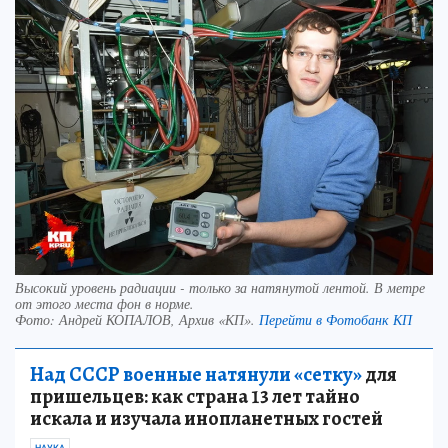
Высокий уровень радиации - только за натянутой лентой. В метре
от этого места фон в норме.
Фото:
Андрей КОПАЛОВ, Архив «КП».
Перейти в Фотобанк КП
Над СССР военные натянули «сетку»
для
пришельцев: как страна 13 лет тайно
искала и изучала инопланетных гостей