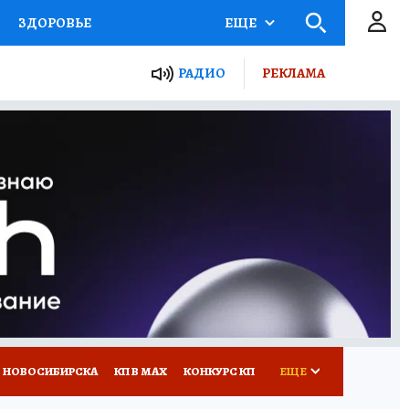
ЗДОРОВЬЕ
ЕЩЕ
РАДИО
РЕКЛАМА
Р
Я ЗНАЮ
СЕМЬЯ
СЕРИАЛЫ
Я
ВСЕ О КП
РАДИО КП
 НОВОСИБИРСКА
КП В МАХ
КОНКУРС КП
ЕЩЕ