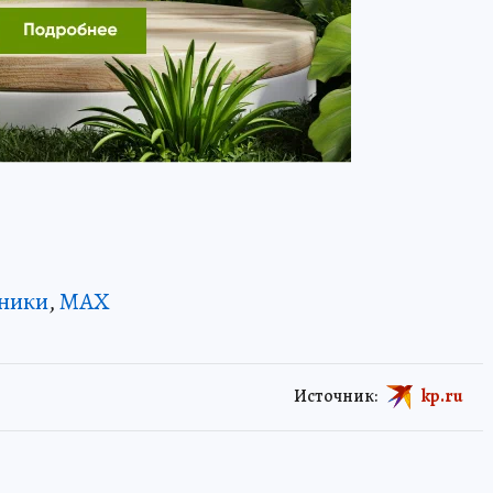
ники
,
MAX
Источник:
kp.ru