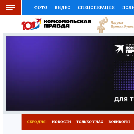
ФОТО
ВИДЕО
СПЕЦОПЕРАЦИЯ
ПОЛ
СОЦПОДДЕРЖКА
НАУКА
СПЕЦПРОЕКТ
НАЦИОНАЛЬНЫЕ ПРОЕКТЫ РОССИИ
ВЫБ
ЖЕНСКИЕ СЕКРЕТЫ
ПУТЕВОДИТЕЛЬ
К
ДЕФИЦИТ ЖЕЛЕЗА
ПРЕСС-ЦЕНТР
ТЕЛ
РЕКЛАМА
ТЕСТЫ
НОВОЕ НА САЙТЕ
СЕГОДНЯ:
НОВОСТИ
ТОЛЬКО У НАС
ВОЕНКОРЫ