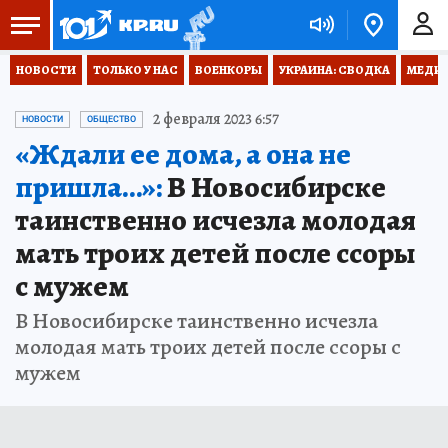
НОВОСТИ
ТОЛЬКО У НАС
ВОЕНКОРЫ
УКРАИНА: СВОДКА
МЕДИЦ
2 февраля 2023 6:57
НОВОСТИ
ОБЩЕСТВО
«Ждали ее дома, а она не
пришла…»:
В Новосибирске
таинственно исчезла молодая
мать троих детей после ссоры
с мужем
В Новосибирске таинственно исчезла
молодая мать троих детей после ссоры с
мужем