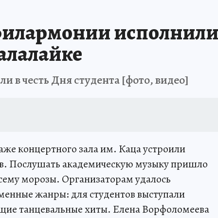
ПРОИСШЕСТВИЯ
АФИША
ИСПЫТАНО НА СЕБЕ
филармонии исполнили
балалайке
и в честь Дня студента [фото, видео]
таже концертного зала им. Каца устроили
ов. Послушать академическую музыку пришло
всему морозы. Организаторам удалось
еменные жанры: для студентов выступали
щие танцевальные хиты. Елена Ворфоломеева