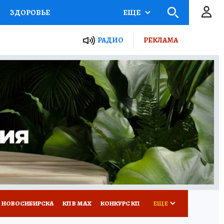
ЗДОРОВЬЕ
ЕЩЕ
РАДИО
РЕКЛАМА
Р
Я ЗНАЮ
СЕМЬЯ
СЕРИАЛЫ
Я
ВСЕ О КП
РАДИО КП
 НОВОСИБИРСКА
КП В МАХ
КОНКУРС КП
ЕЩЕ