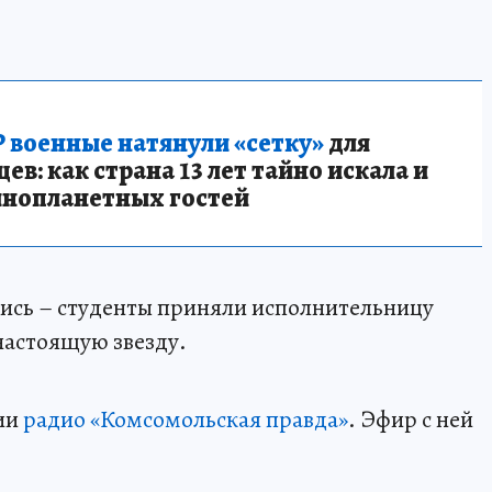
 военные натянули «сетку»
для
в: как страна 13 лет тайно искала и
инопланетных гостей
лись – студенты приняли исполнительницу
настоящую звезду.
дии
радио «Комсомольская правда»
. Эфир с ней