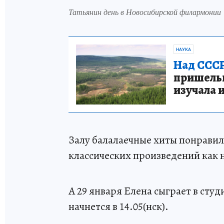
Татьянин день в Новосибирской филармонии
НАУКА
Над СССР
пришельце
изучала 
Залу балалаечные хиты понрави
классических произведений как 
А 29 января Елена сыграет в сту
начнется в 14.05(нск).