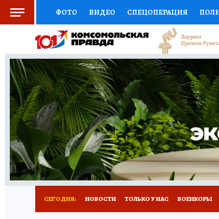
ФОТО
ВИДЕО
СПЕЦОПЕРАЦИЯ
ПОЛ
СОЦПОДДЕРЖКА
НАУКА
СПЕЦПРОЕКТ
НАЦИОНАЛЬНЫЕ ПРОЕКТЫ РОССИИ
ВЫБ
ЖЕНСКИЕ СЕКРЕТЫ
ПУТЕВОДИТЕЛЬ
К
ДЕФИЦИТ ЖЕЛЕЗА
ПРЕСС-ЦЕНТР
ТЕЛ
РЕКЛАМА
ТЕСТЫ
НОВОЕ НА САЙТЕ
СЕГОДНЯ:
НОВОСТИ
ТОЛЬКО У НАС
ВОЕНКОРЫ