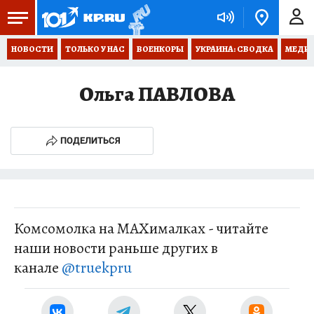
НОВОСТИ
ТОЛЬКО У НАС
ВОЕНКОРЫ
УКРАИНА: СВОДКА
МЕДИЦ
Ольга ПАВЛОВА
ПОДЕЛИТЬСЯ
Комсомолка на MAXималках - читайте
наши новости раньше других в
канале
@truekpru