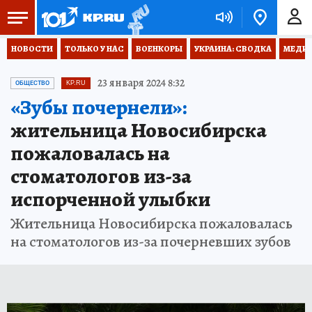
НОВОСТИ
ТОЛЬКО У НАС
ВОЕНКОРЫ
УКРАИНА: СВОДКА
МЕДИЦ
23 января 2024 8:32
ОБЩЕСТВО
KP.RU
«Зубы почернели»:
жительница Новосибирска
пожаловалась на
стоматологов из-за
испорченной улыбки
Жительница Новосибирска пожаловалась
на стоматологов из-за почерневших зубов