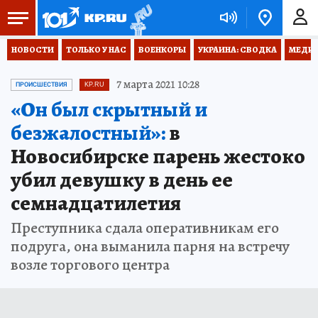
НОВОСТИ
ТОЛЬКО У НАС
ВОЕНКОРЫ
УКРАИНА: СВОДКА
МЕДИЦ
7 марта 2021 10:28
ПРОИСШЕСТВИЯ
KP.RU
«Он был скрытный и
безжалостный»:
в
Новосибирске парень жестоко
убил девушку в день ее
семнадцатилетия
Преступника сдала оперативникам его
подруга, она выманила парня на встречу
возле торгового центра