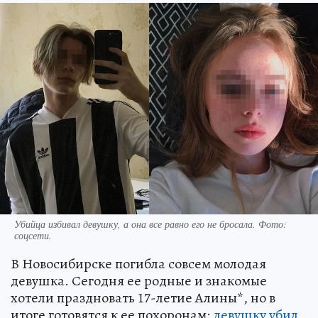
Убийца избивал девушку, а она все равно его не бросала. Фото:
соцсети.
В Новосибирске погибла совсем молодая
девушка. Сегодня ее родные и знакомые
хотели праздновать 17-летие Алины*, но в
итоге готовятся к ее похоронам:
девушку убил