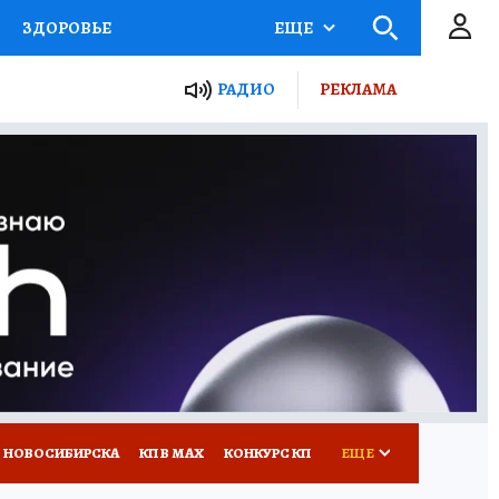
ЗДОРОВЬЕ
ЕЩЕ
РАДИО
РЕКЛАМА
Р
Я ЗНАЮ
СЕМЬЯ
СЕРИАЛЫ
Я
ВСЕ О КП
РАДИО КП
 НОВОСИБИРСКА
КП В МАХ
КОНКУРС КП
ЕЩЕ