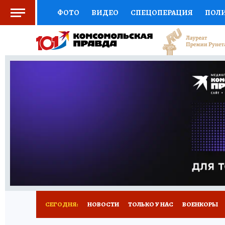
ФОТО
ВИДЕО
СПЕЦОПЕРАЦИЯ
ПОЛ
СОЦПОДДЕРЖКА
НАУКА
СПЕЦПРОЕКТ
НАЦИОНАЛЬНЫЕ ПРОЕКТЫ РОССИИ
ВЫБ
ЖЕНСКИЕ СЕКРЕТЫ
ПУТЕВОДИТЕЛЬ
К
ДЕФИЦИТ ЖЕЛЕЗА
ПРЕСС-ЦЕНТР
ТЕЛ
РЕКЛАМА
ТЕСТЫ
НОВОЕ НА САЙТЕ
СЕГОДНЯ:
НОВОСТИ
ТОЛЬКО У НАС
ВОЕНКОРЫ